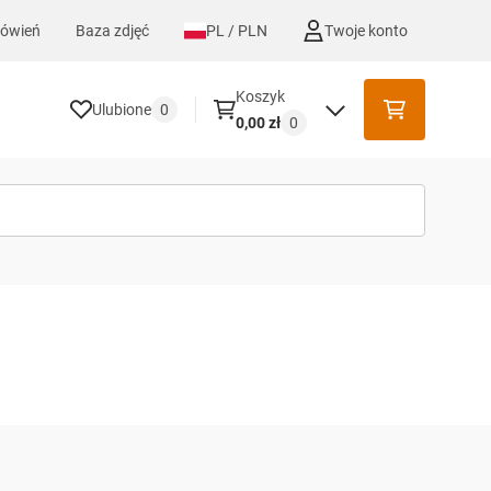
mówień
Baza zdjęć
PL / PLN
Twoje konto
Koszyk
Ulubione
0
0,00 zł
0