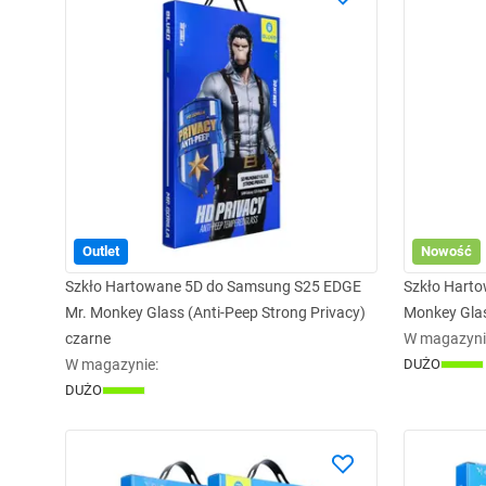
Outlet
Nowość
Szkło Hartowane 5D do Samsung S25 EDGE
Szkło Hart
Mr. Monkey Glass (Anti-Peep Strong Privacy)
Monkey Glas
czarne
W magazyni
W magazynie
:
DUŻO
DUŻO