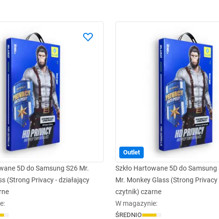
Outlet
owane 5D do Samsung S26 Mr.
Szkło Hartowane 5D do Samsung
 (Strong Privacy - działający
Mr. Monkey Glass (Strong Privacy 
rne
czytnik) czarne
e
:
W magazynie
:
ŚREDNIO