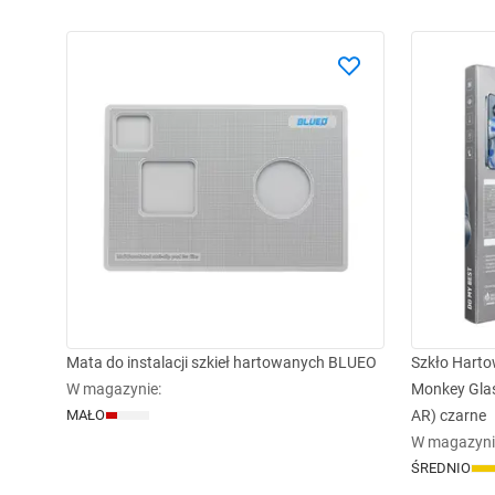
Mata do instalacji szkieł hartowanych BLUEO
Szkło Harto
W magazynie
:
Monkey Glas
MAŁO
AR) czarne
W magazyni
ŚREDNIO