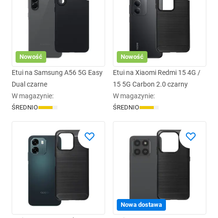
Nowość
Nowość
Etui na Samsung A56 5G Easy
Etui na Xiaomi Redmi 15 4G /
Dual czarne
15 5G Carbon 2.0 czarny
W magazynie
:
W magazynie
:
ŚREDNIO
ŚREDNIO
Nowa dostawa