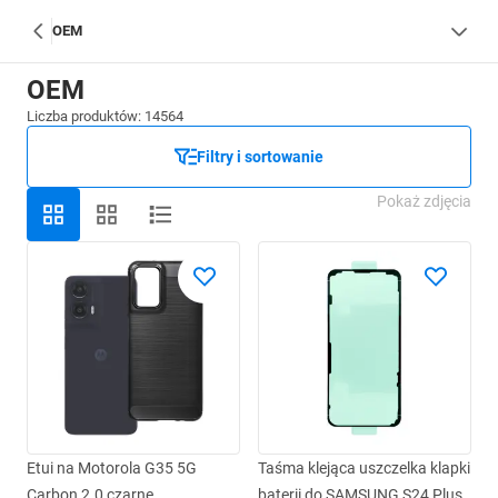
OEM
OEM
Liczba produktów: 14564
Filtry i sortowanie
Pokaż zdjęcia
Etui na Motorola G35 5G
Taśma klejąca uszczelka klapki
Carbon 2.0 czarne
baterii do SAMSUNG S24 Plus