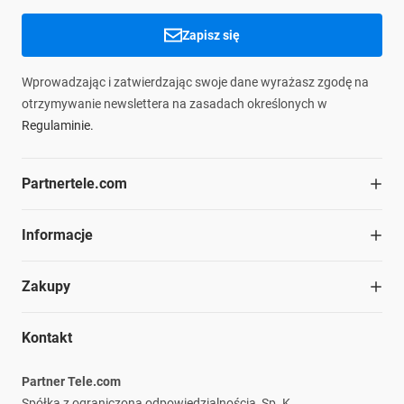
Zapisz się
Wprowadzając i zatwierdzając swoje dane wyrażasz zgodę na
otrzymywanie newslettera na zasadach określonych w
Regulaminie.
Partnertele.com
O firmie
Informacje
Współpraca
Dział handlowy
Blog
Zakupy
Struktura organizacyjna
Materiały do pobrania
Kariera
Ochrona środowiska
Regulamin
Nasze marki
Kontakt
Informacje prawne
Polityka prywatności
Płatność i dostawa
Partner Tele.com
Reklamacje i zwroty
Spółka z ograniczoną odpowiedzialnością, Sp. K.