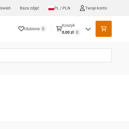
mówień
Baza zdjęć
PL / PLN
Twoje konto
Koszyk
Ulubione
0
0,00 zł
0