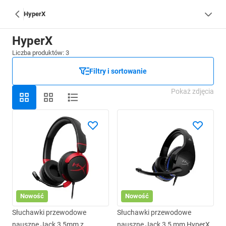
HyperX
HyperX
Liczba produktów: 3
Filtry i sortowanie
Pokaż zdjęcia
Nowość
Nowość
Słuchawki przewodowe
Słuchawki przewodowe
nauszne Jack 3,5mm z
nauszne Jack 3,5 mm HyperX