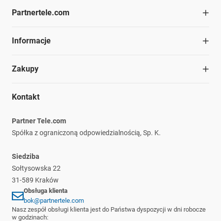
Partnertele.com
O firmie
Informacje
Współpraca
Dział handlowy
Blog
Zakupy
Struktura organizacyjna
Materiały do pobrania
Kariera
Ochrona środowiska
Regulamin
Nasze marki
Kontakt
Informacje prawne
Polityka prywatności
Płatność i dostawa
Partner Tele.com
Reklamacje i zwroty
Spółka z ograniczoną odpowiedzialnością, Sp. K.
Siedziba
Sołtysowska 22
31-589 Kraków
Obsługa klienta
bok@partnertele.com
Nasz zespół obsługi klienta jest do Państwa dyspozycji w dni robocze
w godzinach: