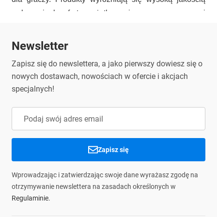
wykonania, komfortem użytkowania oraz nowoczesnymi
rozwiązaniami.
W ofercie Partnertele znajdziesz
akcesoria HyperX
Newsletter
przeznaczone do grania, pracy, komunikacji i codziennej
Zapisz się do newslettera, a jako pierwszy dowiesz się o
rozrywki.
nowych dostawach, nowościach w ofercie i akcjach
specjalnych!
Zapisz się
Wprowadzając i zatwierdzając swoje dane wyrażasz zgodę na
otrzymywanie newslettera na zasadach określonych w
Regulaminie.