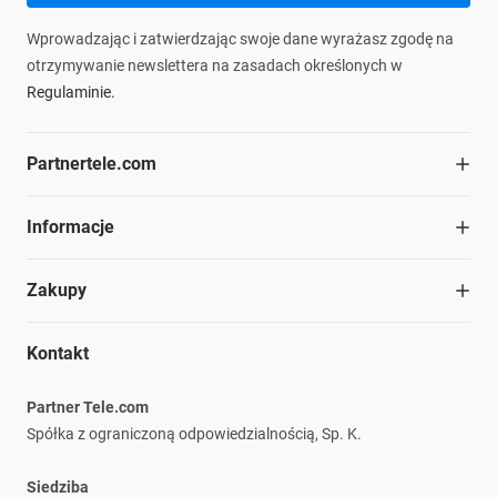
Wprowadzając i zatwierdzając swoje dane wyrażasz zgodę na
otrzymywanie newslettera na zasadach określonych w
Regulaminie.
Partnertele.com
O firmie
Informacje
Współpraca
Dział handlowy
Blog
Zakupy
Struktura organizacyjna
Materiały do pobrania
Kariera
Ochrona środowiska
Regulamin
Nasze marki
Kontakt
Informacje prawne
Polityka prywatności
Płatność i dostawa
Partner Tele.com
Reklamacje i zwroty
Spółka z ograniczoną odpowiedzialnością, Sp. K.
Siedziba