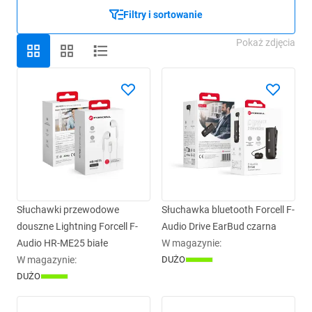
Filtry i sortowanie
Pokaż zdjęcia
Słuchawki przewodowe
Słuchawka bluetooth Forcell F-
douszne Lightning Forcell F-
Audio Drive EarBud czarna
Audio HR-ME25 białe
W magazynie
:
W magazynie
:
DUŻO
DUŻO