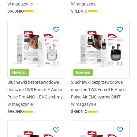
0INT
W magazynie
:
0INT
W magazynie
:
ŚREDNIO
ŚREDNIO
Nowość
Nowość
Słuchawki bezprzewodowe
Słuchawki bezprzewodowe
douszne TWS Forcell F-Audio
douszne TWS Forcell F-Audio
Pulse Pro ANC + ENC srebrny
Pulse Air ENC czarny 0INT
0INT
W magazynie
:
W magazynie
:
ŚREDNIO
ŚREDNIO