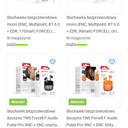
Słuchawka bezprzewodowa
Słuchawka bezprzewodowa
mono (ENC, Multipoint, BT 6.0
mono (ENC, Multipoint, BT 6.0
+ EDR, 170mah) FORCELL
+ EDR, 90mah) FORCELL Orion
Orion Plus czarny 0INT
W magazynie
:
Slim czarny 0INT
W magazynie
:
DUŻO
DUŻO
Nowość
Nowość
Słuchawki bezprzewodowe
Słuchawki bezprzewodowe
douszne TWS Forcell F-Audio
douszne TWS Forcell F-Audio
Pulse Pro ANC + ENC czarny
Pulse Pro ANC + ENC złoty