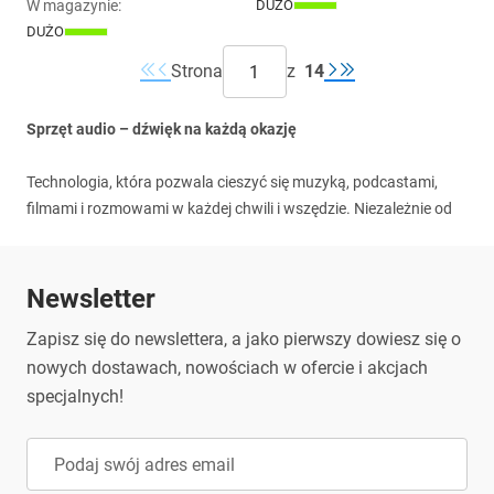
W magazynie
:
DUŻO
DUŻO
Strona
z
14
Sprzęt audio – dźwięk na każdą okazję
Technologia, która pozwala cieszyć się muzyką, podcastami,
filmami i rozmowami w każdej chwili i wszędzie. Niezależnie od
tego, czy jesteś w podróży, w samochodzie, czy organizujesz
imprezę z przyjaciółmi, odpowiedni system audio zawsze
dostarczy Ci niezapomnianych wrażeń dźwiękowych. W naszej
Newsletter
ofercie znajdziesz głośniki Bluetooth, słuchawki przewodowe i
Zapisz się do newslettera, a jako pierwszy dowiesz się o
bezprzewodowe, mikrofony bezprzewodowe oraz zestawy do
nowych dostawach, nowościach w ofercie i akcjach
karaoke, które zaspokoją wszystkie Twoje potrzeby audio.
Głośniki Bluetooth – mobilność, moc i doskonała jakość
specjalnych!
dźwięku
Urządzenia, które zapewniają wygodę słuchania muzyki w