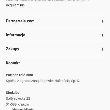
Regulaminie.
Partnertele.com
O firmie
Informacje
Współpraca
Dział handlowy
Blog
Zakupy
Struktura organizacyjna
Materiały do pobrania
Kariera
Ochrona środowiska
Regulamin
Nasze marki
Kontakt
Informacje prawne
Polityka prywatności
Płatność i dostawa
Partner Tele.com
Reklamacje i zwroty
Spółka z ograniczoną odpowiedzialnością, Sp. K.
Siedziba
Sołtysowska 22
31-589 Kraków
Obsługa klienta