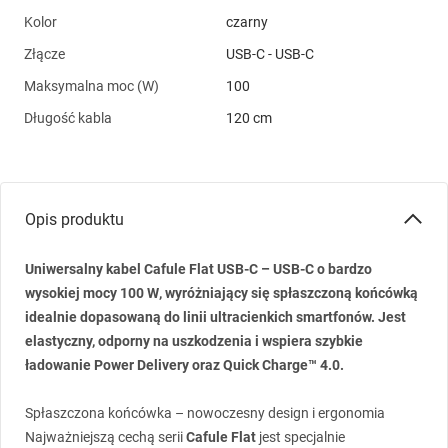
Kolor
czarny
Złącze
USB-C - USB-C
Maksymalna moc (W)
100
Długość kabla
120 cm
Opis produktu
Uniwersalny kabel
Cafule Flat
USB
-C –
USB
-C
o bardzo
wysokiej mocy
100 W
, wyróżniający się spłaszczoną końcówką
idealnie dopasowaną do linii ultracienkich smartfonów. Jest
elastyczny, odporny na uszkodzenia
i wspiera szybkie
ładowanie
Power Delivery
oraz
Quick Charge™ 4.0.
Spłaszczona końcówka – nowoczesny design i ergonomia
Najważniejszą cechą serii
Cafule Flat
jest specjalnie