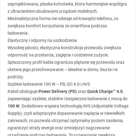
zaprojektowana, płaska końcówka, która harmonijnie współgra
z ultracienkimi obudowami urządzeń mobilnych.
Minimalistyczna forma nie odstaje od krawędzi telefonu, co
zwiększa komfort korzystania ze smartfona podczas
ładowania.
Elastyczny i odporny na uszkodzenia
Wysokiej jakości, elastyczna konstrukcja przewodu zwiększa
odporność na przetarcia, zagięcia i codzienne zużycie.
Spłaszczony profil kabla ogranicza plątanie się przewodu oraz
ułatwia jego przechowywanie – idealnie w domu, biurze i w
podróży.
Szybkie ładowanie 100 W – PD, QC 4.0 i
AVS
Kabel obsługuje
Power Delivery (PD)
oraz
Quick Charge™ 4.0
,
zapewniając szybkie, stabilne i bezpieczne ładowanie z mocą do
100 W
. Dodatkowo wspiera technologię
AVS
(Adjustable Voltage
Supply), czyli adaptacyjne dopasowanie napięcia w niewielkich
zakresach, co pozwala utrzymać optymalny poziom zasilania,
ograniczyć straty energii oraz zmniejszyć nagrzewanie
urządzenia podczas ładowania. To rozwiązanie zwiększa