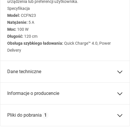
urządzenia lub preferencji użytkownika.
Specyfikacja
Model:
CCFN23
Natężenie:
5 A
Moc:
100 W
Długość:
120 cm
Obsługa szybkiego ładowania:
Quick Charge™ 4.0, Power
Delivery
Dane techniczne
Kompatybilność:
Informacje o producencie
Inne dane:
Kolor:
czarny
Nazwa producenta:
Partner Tele.com sp. k. sp z o.o.
Pliki do pobrania
1
Złącze:
USB-C - USB-C
Adres producenta:
ul. Sołtysowska 22, 31-589
Kraków, Polska
Maksymalna moc (W):
100