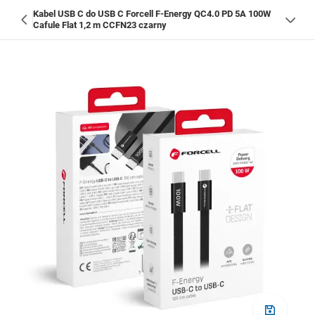
Kabel USB C do USB C Forcell F-Energy QC4.0 PD 5A 100W
Cafule Flat 1,2 m CCFN23 czarny