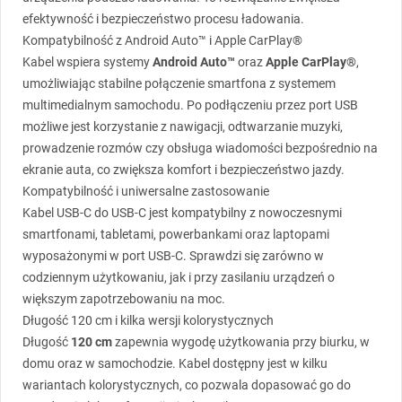
efektywność i bezpieczeństwo procesu ładowania.
Kompatybilność z Android Auto™ i Apple CarPlay®
Kabel wspiera systemy
Android Auto™
oraz
Apple CarPlay®
,
umożliwiając stabilne połączenie smartfona z systemem
multimedialnym samochodu. Po podłączeniu przez port
USB
możliwe jest korzystanie z nawigacji, odtwarzanie muzyki,
prowadzenie rozmów czy obsługa wiadomości bezpośrednio na
ekranie auta, co zwiększa komfort i bezpieczeństwo jazdy.
Kompatybilność i uniwersalne zastosowanie
Kabel
USB
-C do
USB
-C jest kompatybilny z nowoczesnymi
smartfonami, tabletami, powerbankami oraz laptopami
wyposażonymi w port
USB
-C. Sprawdzi się zarówno w
codziennym użytkowaniu, jak i przy zasilaniu urządzeń o
większym zapotrzebowaniu na moc.
Długość 120 cm i kilka wersji kolorystycznych
Długość
120 cm
zapewnia wygodę użytkowania przy biurku, w
domu oraz w samochodzie. Kabel dostępny jest w kilku
wariantach kolorystycznych, co pozwala dopasować go do