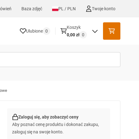
mówień
Baza zdjęć
PL / PLN
Twoje konto
Koszyk
Ulubione
0
0,00 zł
0
zowe
Zaloguj się, aby zobaczyć ceny
Aby poznać cenę produktu i dokonać zakupu,
zaloguj się na swoje konto.