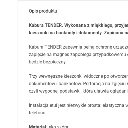
Opis produktu
Kabura
TENDER
. Wykonana z miękkiego, przyj
kieszonki na banknoty i dokumenty. Zapinana 
Kabura
TENDER
zapewnia pełną ochronę urządze
zapięcie na magnes zapobiega przypadkowemu otw
będzie bezpieczny.
Trzy wewnętrzne kieszonki widoczne po otworze
dokumentów i banknotów. Perforacja na zgięciu s
czyli wygodnej podstawki, która ułatwia oglądani
Instalacja etui jest niezwykle prosta: elastyczn
telefonu.
Materiał:
eko skóra