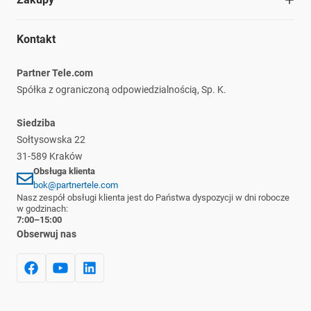
Struktura organizacyjna
Materiały do pobrania
Kariera
Ochrona środowiska
Regulamin
Nasze marki
Kontakt
Informacje prawne
Polityka prywatności
Płatność i dostawa
Partner Tele.com
Reklamacje i zwroty
Spółka z ograniczoną odpowiedzialnością, Sp. K.
Siedziba
Sołtysowska 22
31-589 Kraków
Obsługa klienta
bok@partnertele.com
Nasz zespół obsługi klienta jest do Państwa dyspozycji w dni robocze
w godzinach:
7:00–15:00
Obserwuj nas