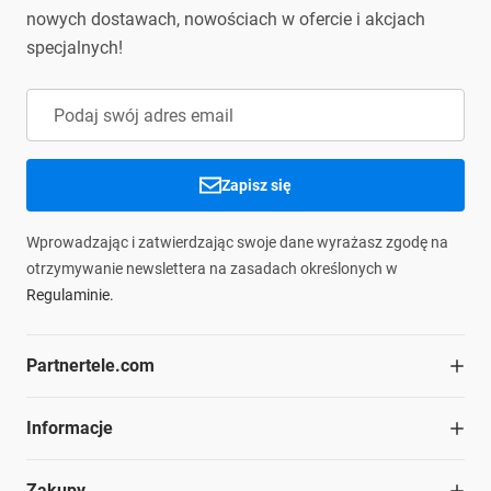
Adres e-mail
contact.safety@partnertele.com
nowych dostawach, nowościach w ofercie i akcjach
podmiotu
info@partnertele.com
specjalnych!
odpowiedzialnego:
Zapisz się
Wprowadzając i zatwierdzając swoje dane wyrażasz zgodę na
otrzymywanie newslettera na zasadach określonych w
Regulaminie.
Partnertele.com
O firmie
Informacje
Współpraca
Dział handlowy
Blog
Zakupy