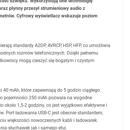
kość dźwięku. Wykorzystują one technologię
oraz płynny przesył strumieniowy audio z
metrów. Cyfrowy wyświetlacz wskazuje poziom
ierają standardy A2DP,
AVRCP
,
HSP
,
HFP
, co umożliwia
ygodnych rozmów telefonicznych. Dzięki pełnemu
ytkownicy mogą cieszyć się bogatym i czystym
 40 mAh, które zapewniają do 5 godzin ciągłego
rią o pojemności 250 mAh pozwala na wygodne
 około 1,5-2 godziny, co jest wyjątkowo efektywne i
w. Port ładowania
USB
-C jest obecnie standardem,
iu większości nowoczesnych kabli i ładowarek.
ia słuchawek jak i samego etui.