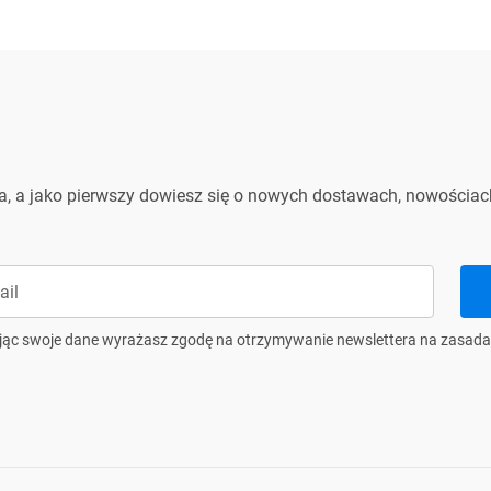
l. Sołtysowska 22, 31-589 Kraków, Polska
ontact.safety@partnertele.com
nfo@partnertele.com
ra, a jako pierwszy dowiesz się o nowych dostawach, nowościach
jąc swoje dane wyrażasz zgodę na otrzymywanie newslettera na zasada