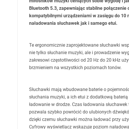
miłośników muzyki ceniących sobie wygodę i ja
Bluetooth 5.3, zapewniając stabilne połączenie 
kompatybilnymi urządzeniami w zasięgu do 10 
naładowania słuchawek jak i samego etui.
Te ergonomicznie zaprojektowane słuchawki wsp
nie tylko słuchanie muzyki, ale i prowadzenie w
zakresowi częstotliwości od 20 Hz do 20 kHz uż
brzmieniem na wszystkich poziomach tonów.
Słuchawki mają wbudowane baterie o pojemności
słuchania muzyki, a ich etui z dodatkową bate
ładowanie w drodze. Czas ładowania słuchawek to
pozwala szybko powrócić do ulubionych dźwiękó
dzięki czemu słuchawki można ładować przy użyc
Cyfrowy wyświetlacz wskazuje poziom naładowan