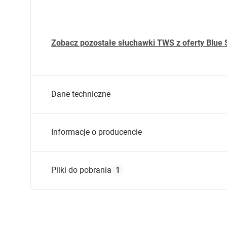
Zobacz pozostałe słuchawki
TWS
z oferty Blue 
Dane techniczne
Kompatybilność:
Informacje o producencie
Inne dane:
Rodzaj wyświetlacza:
Nazwa producenta:
P
Pliki do pobrania
1
Kolor:
Adres producenta:
u
Złącze:
Adres e-mail producenta:
c
Zasady bezpiecznego użytkowania / Safe usag
i
Zasady_bezpiecznego_u__ytkowania_s__uchawek_B
Nazwa podmiotu odpowiedzialnego :
P