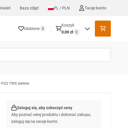
mówień
Baza zdjęć
PL / PLN
Twoje konto
Koszyk
Ulubione
0
0,00 zł
0
 Fi22 TWS zielone
Zaloguj się, aby zobaczyć ceny
Aby poznać cenę produktu i dokonać zakupu,
zaloguj się na swoje konto.