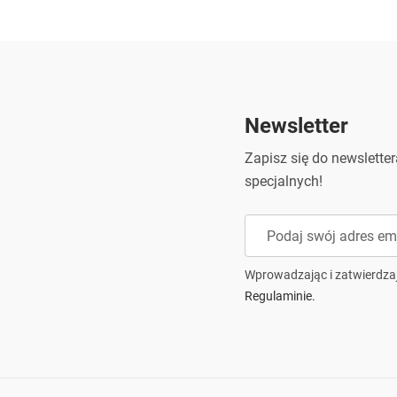
Adres podmiotu odpowiedzialnego:
u
Adres e-mail podmiotu
c
odpowiedzialnego:
i
Newsletter
Zapisz się do newslette
specjalnych!
Wprowadzając i zatwierdza
Regulaminie.