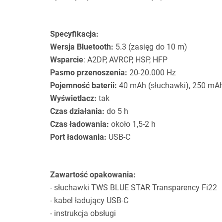
Specyfikacja:
Wersja Bluetooth:
5.3 (zasięg do 10 m)
Wsparcie
: A2DP,
AVRCP
,
HSP
,
HFP
Pasmo przenoszenia:
20-20.000 Hz
Pojemność baterii:
40 mAh (słuchawki), 250 mAh 
Wyświetlacz:
tak
Czas działania:
do 5 h
Czas ładowania:
około 1,5-2 h
Port ładowania:
USB
-C
Zawartość opakowania:
- słuchawki
TWS
BLUE
STAR
Transparency Fi22
- kabel ładujący
USB
-C
- instrukcja obsługi