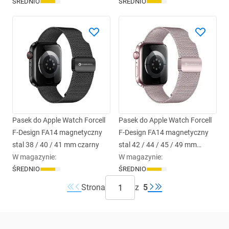
ŚREDNIO
ŚREDNIO
Pasek do Apple Watch Forcell
Pasek do Apple Watch Forcell
F-Design FA14 magnetyczny
F-Design FA14 magnetyczny
stal 38 / 40 / 41 mm czarny
stal 42 / 44 / 45 / 49 mm
W magazynie
:
różowy
W magazynie
:
ŚREDNIO
ŚREDNIO
Strona
z
5