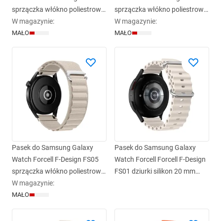
sprzączka włókno poliestrowe
sprzączka włókno poliestrowe
20 mm granatowy
W magazynie
:
22 mm zielony
W magazynie
:
MAŁO
MAŁO
Pasek do Samsung Galaxy
Pasek do Samsung Galaxy
Watch Forcell F-Design FS05
Watch Forcell Forcell F-Design
sprzączka włókno poliestrowe
FS01 dziurki silikon 20 mm
20 mm gwiezdny
W magazynie
:
gwiezdny
MAŁO