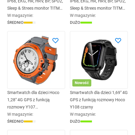
IP68, EKG, HR, HRV, BP, SPO2,
IP68, EKG, HR, HRV, BP, SPO2,
Sleep & Strees monitor TITMO
Sleep & Strees monitor TITMO
Loop I-110 złoty 0INT
W magazynie
:
Loop I-110 srebrny 0INT
W magazynie
:
ŚREDNIO
DUŻO
Nowość
Smartwatch dla dzieci Hoco
Smartwatch dla dzieci 1,69" 4G
1,28" 4G GPS z funkcją
GPS z funkcją rozmowy Hoco
rozmowy Y107
Y108 czarny
pomarańczowy
W magazynie
:
W magazynie
:
ŚREDNIO
DUŻO