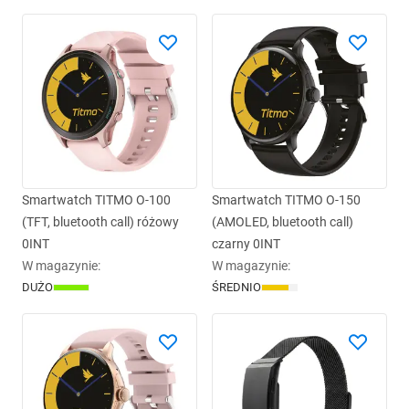
Smartwatch TITMO O-100
Smartwatch TITMO O-150
(TFT, bluetooth call) różowy
(AMOLED, bluetooth call)
0INT
czarny 0INT
W magazynie
:
W magazynie
:
DUŻO
ŚREDNIO