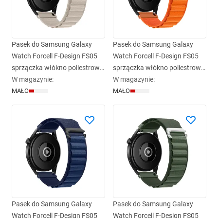
Pasek do Samsung Galaxy
Pasek do Samsung Galaxy
Watch Forcell F-Design FS05
Watch Forcell F-Design FS05
sprzączka włókno poliestrowe
sprzączka włókno poliestrowe
22 mm gwiezdny
W magazynie
:
22 mm pomarańczowy
W magazynie
:
MAŁO
MAŁO
Pasek do Samsung Galaxy
Pasek do Samsung Galaxy
Watch Forcell F-Design FS05
Watch Forcell F-Design FS05