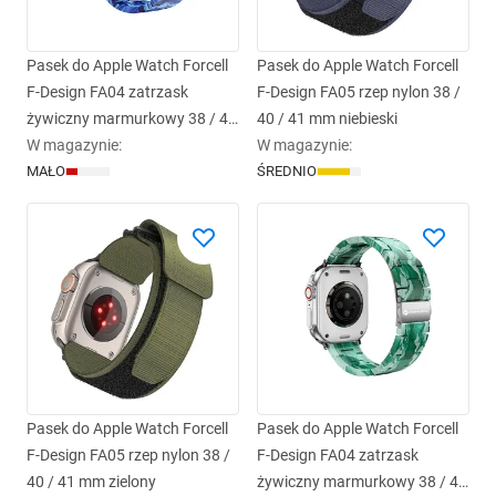
Pasek do Apple Watch Forcell
Pasek do Apple Watch Forcell
F-Design FA04 zatrzask
F-Design FA05 rzep nylon 38 /
żywiczny marmurkowy 38 / 40
40 / 41 mm niebieski
/ 41 mm niebieski
W magazynie
:
W magazynie
:
MAŁO
ŚREDNIO
Pasek do Apple Watch Forcell
Pasek do Apple Watch Forcell
F-Design FA05 rzep nylon 38 /
F-Design FA04 zatrzask
40 / 41 mm zielony
żywiczny marmurkowy 38 / 40