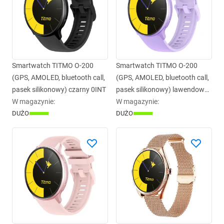
Smartwatch TITMO O-200
Smartwatch TITMO O-200
(GPS, AMOLED, bluetooth call,
(GPS, AMOLED, bluetooth call,
pasek silikonowy) czarny 0INT
pasek silikonowy) lawendowy
W magazynie
:
0INT
W magazynie
:
DUŻO
DUŻO