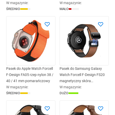
W magazynie
:
/ 41 mm zielony
W magazynie
:
ŚREDNIO
MAŁO
Pasek do Apple Watch Forcell
Pasek do Samsung Galaxy
F-Design FA05 rzep nylon 38 /
Watch Forcell F-Design FS20
40 / 41 mm pomarańczowy
magnetyczny skóra
W magazynie
:
ekologiczna 22 mm brązowy
W magazynie
:
ŚREDNIO
DUŻO