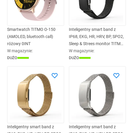
Smartwatch TITMO O-150
Inteligentny smart band z
(AMOLED, bluetooth call)
IP68, EKG, HR, HRV, BP, SPO2,
różowy 0INT
Sleep & Strees monitor TITMO
W magazynie
:
Loop I-110 czarny 0INT
W magazynie
:
DUŻO
DUŻO
Inteligentny smart band z
Inteligentny smart band z