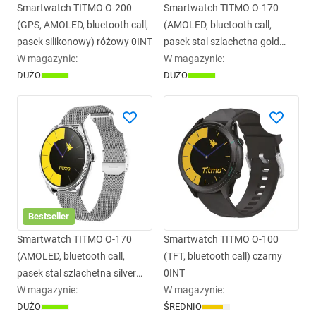
Smartwatch TITMO O-200
Smartwatch TITMO O-170
(GPS, AMOLED, bluetooth call,
(AMOLED, bluetooth call,
pasek silikonowy) różowy 0INT
pasek stal szlachetna gold
W magazynie
:
mesh) złoty 0INT
W magazynie
:
DUŻO
DUŻO
Bestseller
Smartwatch TITMO O-170
Smartwatch TITMO O-100
(AMOLED, bluetooth call,
(TFT, bluetooth call) czarny
pasek stal szlachetna silver
0INT
mesh) srebrny 0INT
W magazynie
:
W magazynie
:
DUŻO
ŚREDNIO