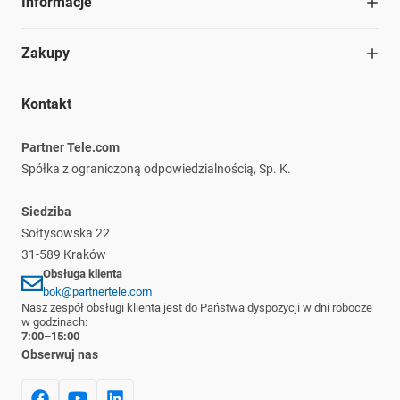
Informacje
Współpraca
Dział handlowy
Blog
Zakupy
Struktura organizacyjna
Materiały do pobrania
Kariera
Ochrona środowiska
Regulamin
Nasze marki
Kontakt
Informacje prawne
Polityka prywatności
Płatność i dostawa
Partner Tele.com
Reklamacje i zwroty
Spółka z ograniczoną odpowiedzialnością, Sp. K.
Siedziba
Sołtysowska 22
31-589 Kraków
Obsługa klienta
bok@partnertele.com
Nasz zespół obsługi klienta jest do Państwa dyspozycji w dni robocze
w godzinach:
7:00–15:00
Obserwuj nas