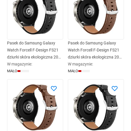
Pasek do Samsung Galaxy
Pasek do Samsung Galaxy
Watch Forcell F-Design FS21
Watch Forcell F-Design FS21
dziurki skóra ekologiczna 20
dziurki skóra ekologiczna 20
mm czarny
W magazynie
:
mm brązowy
W magazynie
:
MAŁO
MAŁO