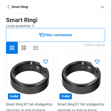
Smart Ringi
Smart Ringi
Liczba produktów: 9
Filtry i sortowanie
Pokaż zdjęcia
Outlet
Outlet
Smart Ring R11M- inteligentny
Smart Ring R11M- inteligentny
pierścień ze stali ze stacją
pierścień ze stali ze stacją