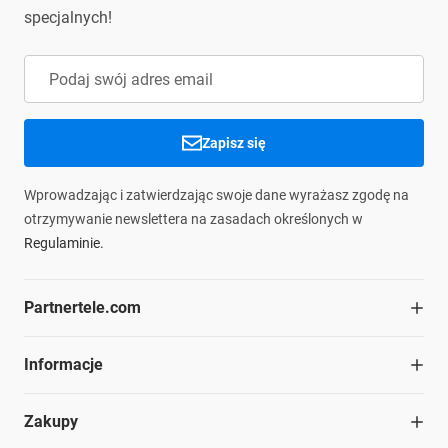
specjalnych!
Zapisz się
Wprowadzając i zatwierdzając swoje dane wyrażasz zgodę na
otrzymywanie newslettera na zasadach określonych w
Regulaminie.
Partnertele.com
O firmie
Informacje
Współpraca
Dział handlowy
Blog
Zakupy
Struktura organizacyjna
Materiały do pobrania