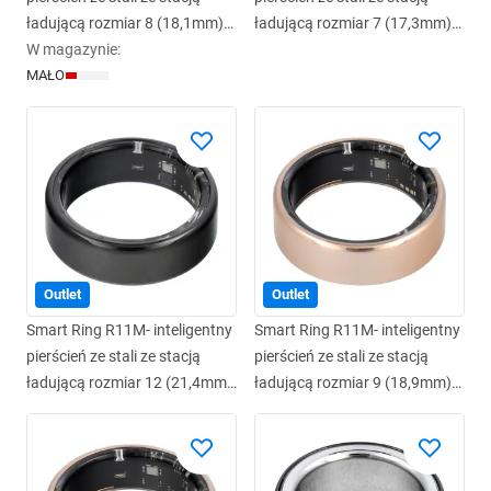
ładującą rozmiar 8 (18,1mm)
ładującą rozmiar 7 (17,3mm)
czarny
W magazynie
:
czarny
MAŁO
Outlet
Outlet
Smart Ring R11M- inteligentny
Smart Ring R11M- inteligentny
pierścień ze stali ze stacją
pierścień ze stali ze stacją
ładującą rozmiar 12 (21,4mm)
ładującą rozmiar 9 (18,9mm)
czarny
złoty