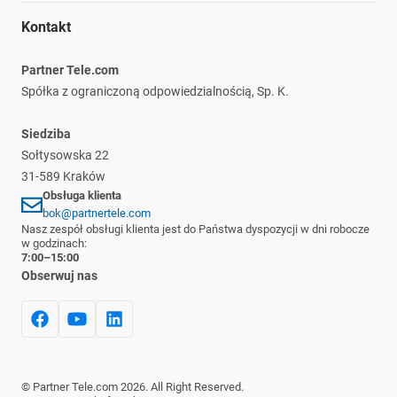
Kariera
Ochrona środowiska
Regulamin
Nasze marki
Kontakt
Informacje prawne
Polityka prywatności
Płatność i dostawa
Partner Tele.com
Reklamacje i zwroty
Spółka z ograniczoną odpowiedzialnością, Sp. K.
Siedziba
Sołtysowska 22
31-589 Kraków
Obsługa klienta
bok@partnertele.com
Nasz zespół obsługi klienta jest do Państwa dyspozycji w dni robocze
w godzinach:
7:00–15:00
Obserwuj nas
©
Partner Tele.com
2026
. All Right Reserved.