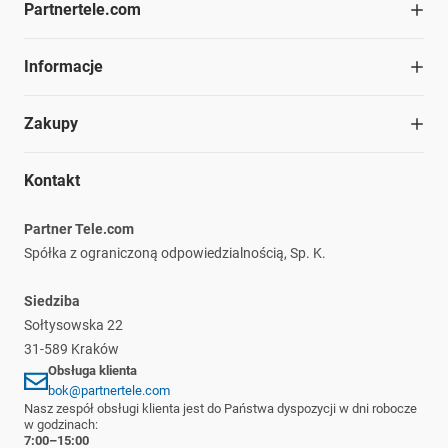
Partnertele.com
O firmie
Informacje
Współpraca
Dział handlowy
Blog
Zakupy
Struktura organizacyjna
Materiały do pobrania
Kariera
Ochrona środowiska
Regulamin
Nasze marki
Kontakt
Informacje prawne
Polityka prywatności
Płatność i dostawa
Partner Tele.com
Reklamacje i zwroty
Spółka z ograniczoną odpowiedzialnością, Sp. K.
Siedziba
Sołtysowska 22
31-589 Kraków
Obsługa klienta
bok@partnertele.com
Nasz zespół obsługi klienta jest do Państwa dyspozycji w dni robocze
w godzinach:
7:00–15:00