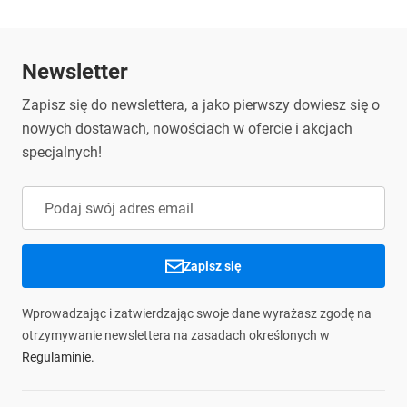
Adres e-mail
adams@vegerpower.com
producenta:
Newsletter
Nazwa podmiotu
Partner Tele.com sp. k. sp z o.o.
odpowiedzialnego :
Zapisz się do newslettera, a jako pierwszy dowiesz się o
nowych dostawach, nowościach w ofercie i akcjach
Adres podmiotu
ul. Sołtysowska 22, 31-589
specjalnych!
odpowiedzialnego:
Kraków, Polska
Adres e-mail
contact.safety@partnertele.com
podmiotu
info@partnertele.com
odpowiedzialnego:
Zapisz się
Wprowadzając i zatwierdzając swoje dane wyrażasz zgodę na
otrzymywanie newslettera na zasadach określonych w
Regulaminie.