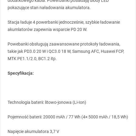
dodatkowego kabla. Powerbanki posiadają diody
LED
pokazujące stan naładowania akumulatora.
Stacja ładuje 4 powerbanki jednocześnie, szybkie ładowanie
akumlatorów zapewnia wsparcie PD 20 W.
Powebanki obsługują zaawansowane protokoły ładowania,
takie jak PD3.0 20 W i QC3.0 18 W, Samsung
AFC
, Huawei
FCP
,
MTK
PE1.1/2.0, BC1.2 itp.
Specyfikacja:
Technologia baterii: litowo-jonowa (Li-Ion)
Pojemność baterii: 20000 mAh / 77 Wh (4× 5000 mAh / 18,5 Wh)
Napięcie akumulatora 3,7 V