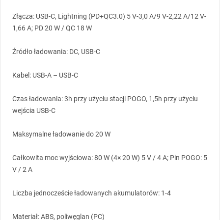
Złącza:
USB
-C, Lightning (PD+QC3.0) 5 V-3,0 A/9 V-2,22 A/12 V-
1,66 A; PD 20 W / QC 18 W
Źródło ładowania: DC,
USB
-C
Kabel:
USB
-A –
USB
-C
Czas ładowania: 3h przy użyciu stacji
POGO
, 1,5h przy użyciu
wejścia
USB
-C
Maksymalne ładowanie do 20 W
Całkowita moc wyjściowa: 80 W (4× 20 W) 5 V / 4 A; Pin
POGO
: 5
V / 2 A
Liczba jednoczeście ładowanych akumulatorów: 1-4
Materiał:
ABS
, poliwęglan (PC)