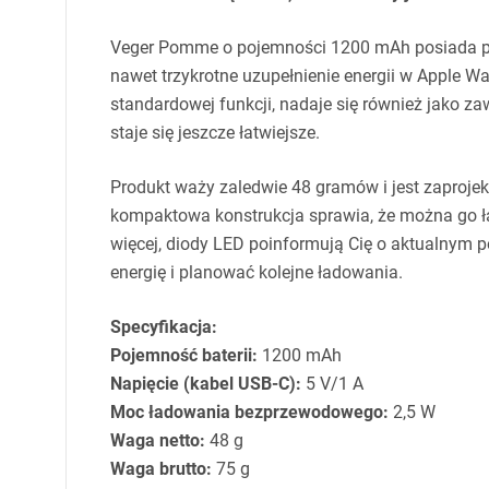
Veger Pomme o pojemności 1200 mAh posiada p
nawet trzykrotne uzupełnienie energii w Apple
standardowej funkcji, nadaje się również jako za
staje się jeszcze łatwiejsze.
Produkt waży zaledwie 48 gramów i jest zaproje
kompaktowa konstrukcja sprawia, że można go ła
więcej, diody
LED
poinformują Cię o aktualnym p
energię i planować kolejne ładowania.
Specyfikacja:
Pojemność baterii:
1200 mAh
Napięcie (kabel
USB
-C):
5 V/1 A
Moc ładowania bezprzewodowego:
2,5 W
Waga netto:
48 g
Waga brutto:
75 g