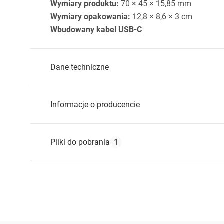
Wymiary produktu:
70 × 45 × 15,85 mm
Wymiary opakowania:
12,8 × 8,6 × 3 cm
Wbudowany kabel
USB
-C
Dane techniczne
Kompatybilność:
Informacje o producencie
Inne dane:
Kolor:
Nazwa producenta:
S
Pliki do pobrania
1
Adres producenta:
H
X
C
Zasady bezpiecznego użytkowania / Safe usag
Zasady_Bezpiecznego_U__ytkowania_Powerbanka.p
Adres e-mail producenta:
a
Nazwa podmiotu odpowiedzialnego :
P