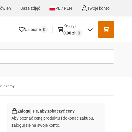
mówień
Baza zdjęć
PL / PLN
Twoje konto
Koszyk
Ulubione
0
0,00 zł
0
e czarny
Zaloguj się, aby zobaczyć ceny
Aby poznać cenę produktu i dokonać zakupu,
zaloguj się na swoje konto.