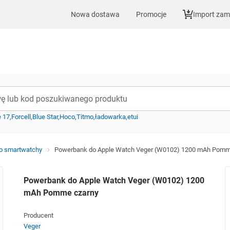
Nowa dostawa
Promocje
Import za
e 17
Forcell
Blue Star
Hoco
Titmo
ładowarka
etui
o smartwatchy
Powerbank do Apple Watch Veger (W0102) 1200 mAh Pomm
Powerbank do Apple Watch Veger (W0102) 1200
mAh Pomme czarny
Producent
Veger