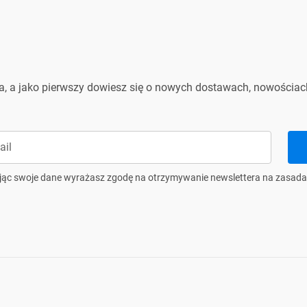
l. Sołtysowska 22, 31-589 Kraków, Polska
ontact.safety@partnertele.com
nfo@partnertele.com
ra, a jako pierwszy dowiesz się o nowych dostawach, nowościach
jąc swoje dane wyrażasz zgodę na otrzymywanie newslettera na zasada