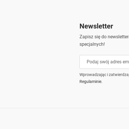
Adres podmiotu odpowiedzialnego:
u
Adres e-mail podmiotu
c
odpowiedzialnego:
i
Newsletter
Zapisz się do newslette
specjalnych!
Wprowadzając i zatwierdza
Regulaminie.