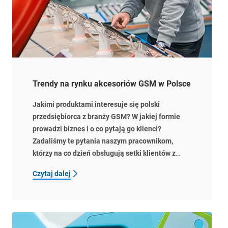
Trendy na rynku akcesoriów GSM w Polsce
Jakimi produktami interesuje się polski
przedsiębiorca z branży GSM? W jakiej formie
prowadzi biznes i o co pytają go klienci?
Zadaliśmy te pytania naszym pracownikom,
którzy na co dzień obsługują setki klientów z
całej Polski. Zapraszamy do lektury pierwszego
Czytaj dalej
artykułu z cyklu „Trendy w branży GSM w
Europie”, tym razem o naszej rodzimej Polsce.