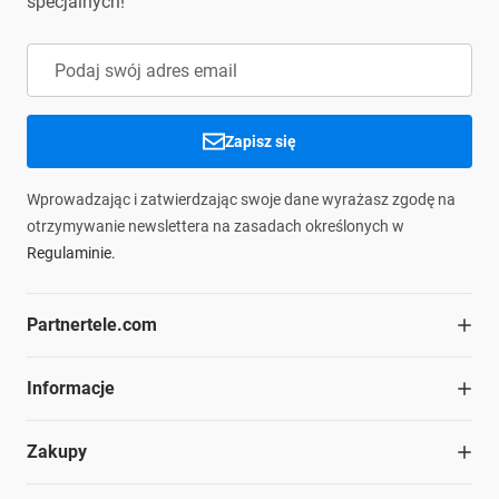
specjalnych!
Zapisz się
Wprowadzając i zatwierdzając swoje dane wyrażasz zgodę na
otrzymywanie newslettera na zasadach określonych w
Regulaminie.
Partnertele.com
O firmie
Informacje
Współpraca
Dział handlowy
Blog
Zakupy
Struktura organizacyjna
Materiały do pobrania
Kariera
Ochrona środowiska