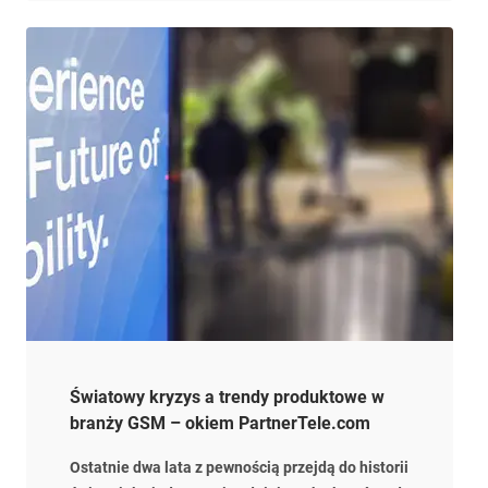
oryginalnych produktów – czy tańsze akcesoria
można uznać za godnego konkurenta pod
względem jakości i jakie rozwiązania wprowadzą
cenione marki, aby utrzymać klientów pomimo
wysokich cen?
Światowy kryzys a trendy produktowe w
branży GSM – okiem PartnerTele.com
Ostatnie dwa lata z pewnością przejdą do historii