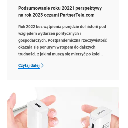
Podsumowanie roku 2022 i perspektywy
na rok 2023 oczami PartnerTele.com
Rok 2022 bez wątpienia przejdzie do historii pod
względem wydarzeń politycznych i
gospodarczych. Postpandemiczna rzeczywistość
okazała się ponurym wstępem do dalszych
trudności, z jakimi muszą się mierzyć po kolei
gospodarki wszystkich krajów i każda niemal
Czytaj dalej
branża – w tym również akcesoriów GSM.
Zgromadzenie rezerwy budżetowej i
wypracowane relacje z partnerami pozwoliły nam
jednak na zachowanie tempa dostaw –
komentuje Mirosław Zossel, Wiceprezes Zarządu
i Dyrektor Generalny w Partner Tele.com.