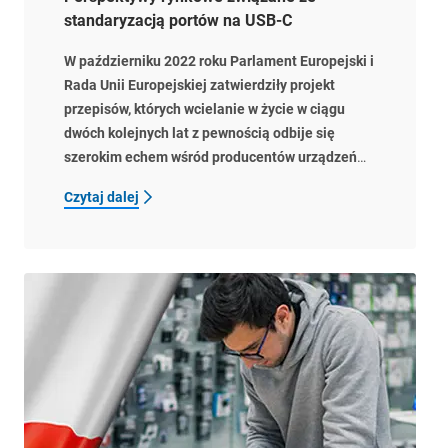
standaryzacją portów na USB-C
W październiku 2022 roku Parlament Europejski i
Rada Unii Europejskiej zatwierdziły projekt
przepisów, których wcielanie w życie w ciągu
dwóch kolejnych lat z pewnością odbije się
szerokim echem wśród producentów urządzeń
elektronicznych. Ujednolicenie standardu portów
Czytaj dalej
ładowania do USB-C ma duży wpływ na
różnorodność akcesoriów GSM tak
sprzedawanych hurtowo, jak i detalicznie. Jakie
konsekwencje może mieć dyrektywa obejmująca
całą Unię Europejską i czy stanowi realne
zagrożenie dla handlu?