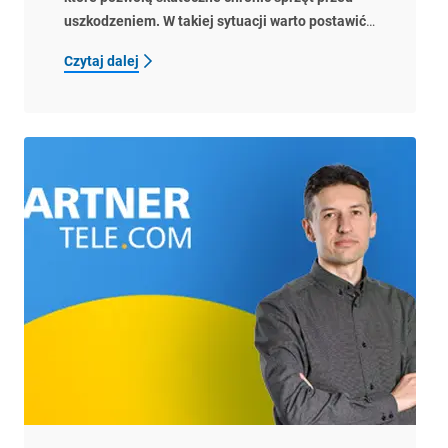
uszkodzeniem. W takiej sytuacji warto postawić
na rozwiązania, które łączą w sobie doskonałą
Czytaj dalej
jakość i atrakcyjny wygląd. Wysokiej klasy szkła
ochronne, stylowe etui czy kolorowe kabury są
powszechnie wykorzystywane od wielu lat,
jednak co w sytuacji, gdy decydujemy się na
zakup nowoczesnego telefonu o nietypowym
kształcie?