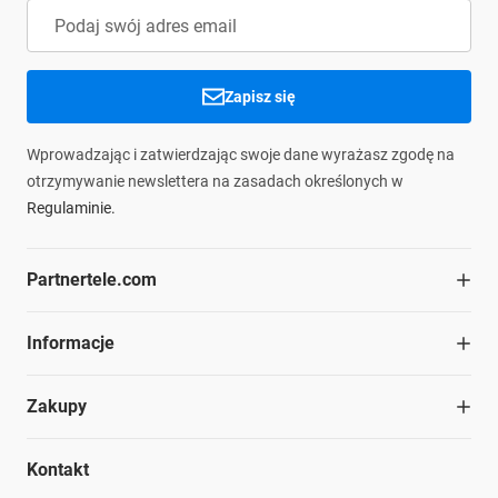
Zapisz się
Wprowadzając i zatwierdzając swoje dane wyrażasz zgodę na
otrzymywanie newslettera na zasadach określonych w
Regulaminie.
Partnertele.com
O firmie
Informacje
Współpraca
Dział handlowy
Blog
Zakupy
Struktura organizacyjna
Materiały do pobrania
Kariera
Ochrona środowiska
Regulamin
Nasze marki
Kontakt
Informacje prawne
Polityka prywatności