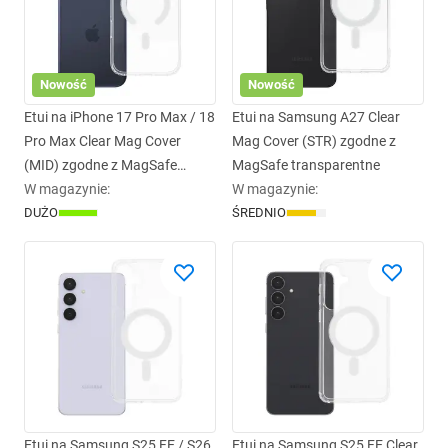
Nowość
Nowość
Etui na iPhone 17 Pro Max / 18
Etui na Samsung A27 Clear
Pro Max Clear Mag Cover
Mag Cover (STR) zgodne z
(MID) zgodne z MagSafe
MagSafe transparentne
transparentne
W magazynie
:
W magazynie
:
DUŻO
ŚREDNIO
Etui na Samsung S25 FE / S26
Etui na Samsung S25 FE Clear