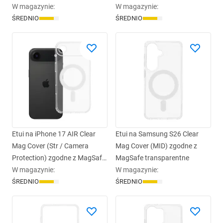
Protection) zgodne z MagSafe
W magazynie
:
Protection) zgodne z MagSafe
W magazynie
:
transparentne glitter
ŚREDNIO
transparent
ŚREDNIO
Etui na iPhone 17 AIR Clear
Etui na Samsung S26 Clear
Mag Cover (Str / Camera
Mag Cover (MID) zgodne z
Protection) zgodne z MagSafe
MagSafe transparentne
transparent
W magazynie
:
W magazynie
:
ŚREDNIO
ŚREDNIO