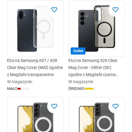
Outlet
Etui na Samsung A07 / A08
Etui na Samsung S26 Clear
Clear Mag Cover (MID) zgodne
Mag Cover - Glitter (Str)
z MagSafe transparentne
zgodne z MagSafe czarne
W magazynie
:
glitter
W magazynie
:
MAŁO
ŚREDNIO