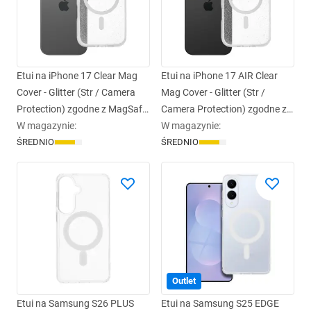
Etui na iPhone 17 Clear Mag
Etui na iPhone 17 AIR Clear
Cover - Glitter (Str / Camera
Mag Cover - Glitter (Str /
Protection) zgodne z MagSafe
Camera Protection) zgodne z
transparentne glitter
W magazynie
:
W magazynie
MagSafe transparent glitter
:
ŚREDNIO
ŚREDNIO
Outlet
Etui na Samsung S26 PLUS
Etui na Samsung S25 EDGE