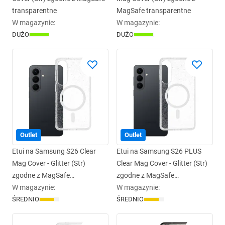
transparentne
MagSafe transparentne
W magazynie
:
W magazynie
:
DUŻO
DUŻO
Outlet
Outlet
Etui na Samsung S26 Clear
Etui na Samsung S26 PLUS
Mag Cover - Glitter (Str)
Clear Mag Cover - Glitter (Str)
zgodne z MagSafe
zgodne z MagSafe
transparentne glitter
W magazynie
:
transparentne glitter
W magazynie
:
ŚREDNIO
ŚREDNIO