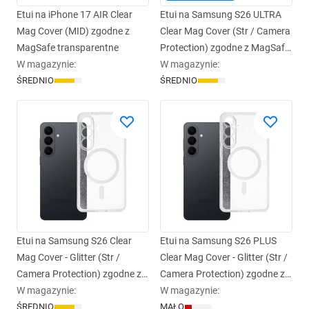
Etui na iPhone 17 AIR Clear
Etui na Samsung S26 ULTRA
Mag Cover (MID) zgodne z
Clear Mag Cover (Str / Camera
MagSafe transparentne
Protection) zgodne z MagSafe
W magazynie
:
transparentne
W magazynie
:
ŚREDNIO
ŚREDNIO
Etui na Samsung S26 Clear
Etui na Samsung S26 PLUS
Mag Cover - Glitter (Str /
Clear Mag Cover - Glitter (Str /
Camera Protection) zgodne z
Camera Protection) zgodne z
MagSafe transparentne glitter
W magazynie
:
MagSafe transparentne glitter
W magazynie
:
ŚREDNIO
MAŁO