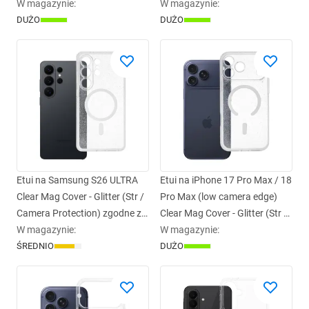
transparentne
W magazynie
:
transparentne
W magazynie
:
DUŻO
DUŻO
Etui na Samsung S26 ULTRA
Etui na iPhone 17 Pro Max / 18
Clear Mag Cover - Glitter (Str /
Pro Max (low camera edge)
Camera Protection) zgodne z
Clear Mag Cover - Glitter (Str /
MagSafe transparentne glitter
W magazynie
:
Camera Protection) zgodne z
W magazynie
:
ŚREDNIO
DUŻO
MagSafe transparentne glitter