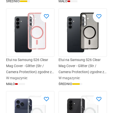
ŚREDNIO
MAŁO
Etui na Samsung S26 Clear
Etui na Samsung S26 Clear
Mag Cover - Glitter (Str /
Mag Cover - Glitter (Str /
Camera Protection) zgodne z
Camera Protection) zgodne z
MagSafe różówy glitter
W magazynie
:
MagSafe czarne glitter
W magazynie
:
MAŁO
ŚREDNIO