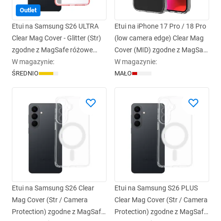
Outlet
Etui na Samsung S26 ULTRA
Etui na iPhone 17 Pro / 18 Pro
Clear Mag Cover - Glitter (Str)
(low camera edge) Clear Mag
zgodne z MagSafe różowe
Cover (MID) zgodne z MagSafe
glitter
W magazynie
:
transparentne
W magazynie
:
ŚREDNIO
MAŁO
Etui na Samsung S26 Clear
Etui na Samsung S26 PLUS
Mag Cover (Str / Camera
Clear Mag Cover (Str / Camera
Protection) zgodne z MagSafe
Protection) zgodne z MagSafe