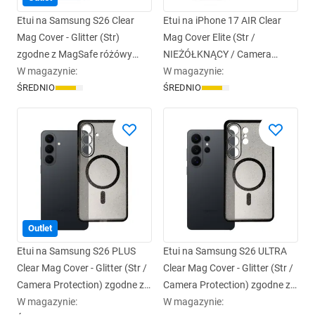
Etui na Samsung S26 Clear
Etui na iPhone 17 AIR Clear
Mag Cover - Glitter (Str)
Mag Cover Elite (Str /
zgodne z MagSafe różówy
NIEŻÓŁKNĄCY / Camera
glitter
W magazynie
:
Control Button) zgodne z
W magazynie
:
ŚREDNIO
MagSafe transparentne
ŚREDNIO
Outlet
Etui na Samsung S26 PLUS
Etui na Samsung S26 ULTRA
Clear Mag Cover - Glitter (Str /
Clear Mag Cover - Glitter (Str /
Camera Protection) zgodne z
Camera Protection) zgodne z
MagSafe czarne glitter
W magazynie
:
MagSafe czarne glitter
W magazynie
: