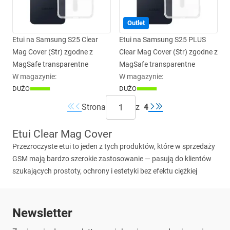
Outlet
Etui na Samsung S25 Clear
Etui na Samsung S25 PLUS
Mag Cover (Str) zgodne z
Clear Mag Cover (Str) zgodne z
MagSafe transparentne
MagSafe transparentne
W magazynie
:
W magazynie
:
DUŻO
DUŻO
Strona
z
4
Etui Clear Mag Cover
Przezroczyste etui to jeden z tych produktów, które w sprzedaży
GSM
mają bardzo szerokie zastosowanie — pasują do klientów
szukających prostoty, ochrony i estetyki bez efektu ciężkiej
obudowy.
Etui Clear Mag Cover
może dobrze uzupełnić ofertę
sklepów, wysp handlowych i dystrybutorów, którzy chcą mieć w
asortymencie nowoczesne warianty transparentnych
Newsletter
zabezpieczeń do smartfonów. Dla użytkownika końcowego liczy