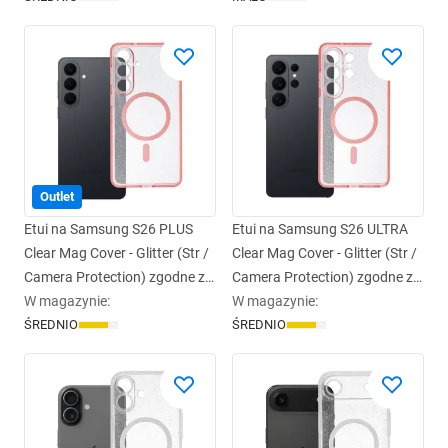
Outlet
Etui na Samsung S26 PLUS
Etui na Samsung S26 ULTRA
Clear Mag Cover - Glitter (Str /
Clear Mag Cover - Glitter (Str /
Camera Protection) zgodne z
Camera Protection) zgodne z
MagSafe różówe glitter
W magazynie
:
MagSafe różówy glitter
W magazynie
:
ŚREDNIO
ŚREDNIO