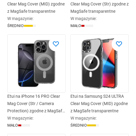
Clear Mag Cover (MID) zgodne
Clear Mag Cover (Str) zgodne z
z MagSafe transparentne
MagSafe transparentne
W magazynie
:
W magazynie
:
ŚREDNIO
MAŁO
Etui na iPhone 16 PRO Clear
Etui na Samsung S24 ULTRA
Mag Cover (Str / Camera
Clear Mag Cover (MID) zgodne
Protection) zgodne z MagSafe
z MagSafe transparentne
transparentne
W magazynie
:
W magazynie
:
MAŁO
ŚREDNIO