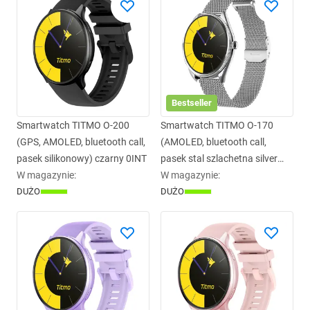
Bestseller
Smartwatch TITMO O-200
Smartwatch TITMO O-170
(GPS, AMOLED, bluetooth call,
(AMOLED, bluetooth call,
pasek silikonowy) czarny 0INT
pasek stal szlachetna silver
W magazynie
:
mesh) srebrny 0INT
W magazynie
:
DUŻO
DUŻO