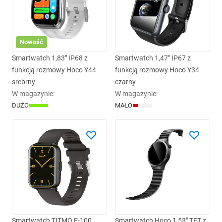
Nowość
Smartwatch 1,83" IP68 z
Smartwatch 1,47" IP67 z
funkcją rozmowy Hoco Y44
funkcją rozmowy Hoco Y34
srebrny
czarny
W magazynie
:
W magazynie
:
DUŻO
MAŁO
Smartwatch TITMO E-100
Smartwatch Hoco 1,53" TFT z