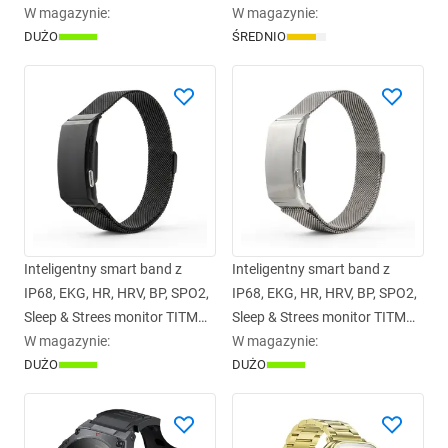
mesh) złoty 0INT
W magazynie
:
Loop I-110 złoty 0INT
W magazynie
:
DUŻO
ŚREDNIO
Inteligentny smart band z
Inteligentny smart band z
IP68, EKG, HR, HRV, BP, SPO2,
IP68, EKG, HR, HRV, BP, SPO2,
Sleep & Strees monitor TITMO
Sleep & Strees monitor TITMO
Loop I-110 czarny 0INT
W magazynie
:
Loop I-110 srebrny 0INT
W magazynie
:
DUŻO
DUŻO