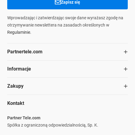
Zapisz się
Wprowadzając i zatwierdzając swoje dane wyrażasz zgodę na
otrzymywanie newslettera na zasadach określonych w
Regulaminie.
Partnertele.com
O firmie
Informacje
Współpraca
Dział handlowy
Blog
Zakupy
Struktura organizacyjna
Materiały do pobrania
Kariera
Ochrona środowiska
Regulamin
Nasze marki
Kontakt
Informacje prawne
Polityka prywatności
Płatność i dostawa
Partner Tele.com
Reklamacje i zwroty
Spółka z ograniczoną odpowiedzialnością, Sp. K.