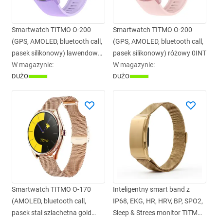
Smartwatch TITMO O-200
Smartwatch TITMO O-200
(GPS, AMOLED, bluetooth call,
(GPS, AMOLED, bluetooth call,
pasek silikonowy) lawendowy
pasek silikonowy) różowy 0INT
0INT
W magazynie
:
W magazynie
:
DUŻO
DUŻO
Smartwatch TITMO O-170
Inteligentny smart band z
(AMOLED, bluetooth call,
IP68, EKG, HR, HRV, BP, SPO2,
pasek stal szlachetna gold
Sleep & Strees monitor TITMO