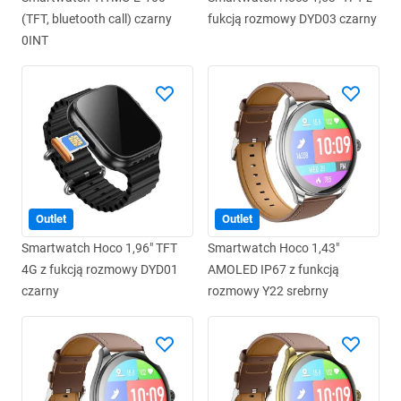
(TFT, bluetooth call) czarny
fukcją rozmowy DYD03 czarny
0INT
Outlet
Outlet
Smartwatch Hoco 1,96" TFT
Smartwatch Hoco 1,43"
4G z fukcją rozmowy DYD01
AMOLED IP67 z funkcją
czarny
rozmowy Y22 srebrny