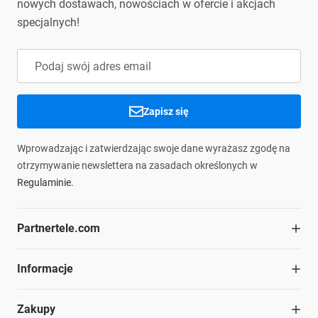
nowych dostawach, nowościach w ofercie i akcjach
podmiotu
info@partnertele.com
specjalnych!
odpowiedzialnego:
Zapisz się
Wprowadzając i zatwierdzając swoje dane wyrażasz zgodę na
otrzymywanie newslettera na zasadach określonych w
Regulaminie.
Partnertele.com
O firmie
Informacje
Współpraca
Dział handlowy
Blog
Zakupy
Struktura organizacyjna