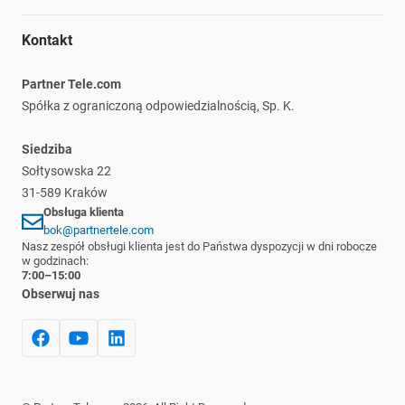
Materiały do pobrania
Kariera
Ochrona środowiska
Regulamin
Nasze marki
Kontakt
Informacje prawne
Polityka prywatności
Płatność i dostawa
Partner Tele.com
Reklamacje i zwroty
Spółka z ograniczoną odpowiedzialnością, Sp. K.
Siedziba
Sołtysowska 22
31-589 Kraków
Obsługa klienta
bok@partnertele.com
Nasz zespół obsługi klienta jest do Państwa dyspozycji w dni robocze
w godzinach:
7:00–15:00
Obserwuj nas