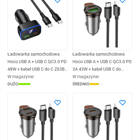
Ładowarka samochodowa
Ładowarka samochodowa
Hoco USB A + USB C QC3.0 PD
Hoco USB A + USB C QC3.0 PD
48W + kabel USB C do C Z63B
3A 43W + kabel USB C do
czarna
W magazynie
:
Lightning NZ16A szara
W magazynie
:
DUŻO
ŚREDNIO