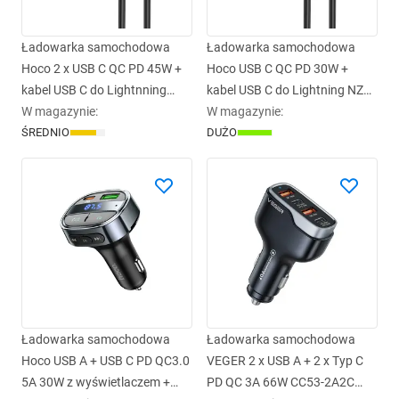
Ładowarka samochodowa
Ładowarka samochodowa
Hoco 2 x USB C QC PD 45W +
Hoco USB C QC PD 30W +
kabel USB C do Lightnning
kabel USB C do Lightning NZ16
NZ16B szara
W magazynie
:
szara
W magazynie
:
ŚREDNIO
DUŻO
Ładowarka samochodowa
Ładowarka samochodowa
Hoco USB A + USB C PD QC3.0
VEGER 2 x USB A + 2 x Typ C
5A 30W z wyświetlaczem +
PD QC 3A 66W CC53-2A2C