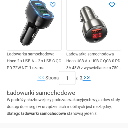
Ładowarka samochodowa
Ładowarka samochodowa
Hoco 2 x USB A + 2 x USB C QC
Hoco USB A + USB C QC3.0 PD
PD 72W NZ11 czarna
3A 48W z wyświetlaczem Z50
metal szary
Strona
z
2
Ładowarki samochodowe
W podróży służbowej czy podczas wakacyjnych wyjazdów stały
dostęp do energii w urządzeniach mobilnych jest niezbędny,
dlatego
ładowarki samochodowe
stanowią jeden z
najważniejszych elementów oferty każdego punktu z
elektroniką. Jako
hurtownia
GSM
obsługująca ponad 30 rynków