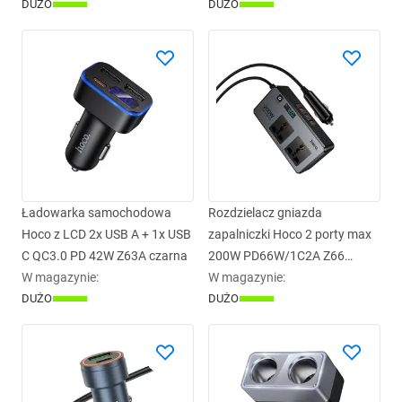
DUŻO
DUŻO
Ładowarka samochodowa
Rozdzielacz gniazda
Hoco z LCD 2x USB A + 1x USB
zapalniczki Hoco 2 porty max
C QC3.0 PD 42W Z63A czarna
200W PD66W/1C2A Z66
W magazynie
:
czarna
W magazynie
:
DUŻO
DUŻO