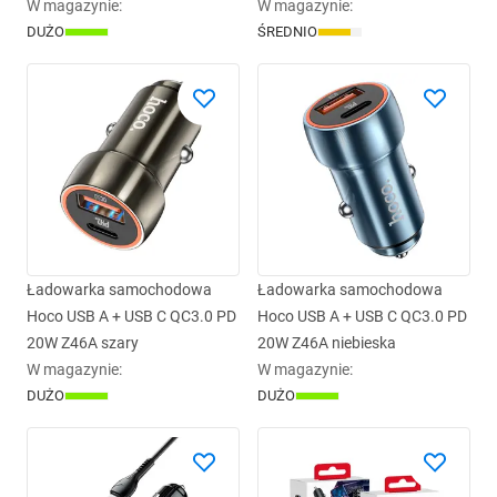
transmiter FM BT E70 czarny
W magazynie
:
czarna
W magazynie
:
DUŻO
ŚREDNIO
Ładowarka samochodowa
Ładowarka samochodowa
Hoco USB A + USB C QC3.0 PD
Hoco USB A + USB C QC3.0 PD
20W Z46A szary
20W Z46A niebieska
W magazynie
:
W magazynie
:
DUŻO
DUŻO