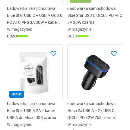
Ładowarka samochodowa
Ładowarka samochodowa
Blue Star USB C + USB A QC3.0
Blue Star USB C QC3.0 PD AFC
PD AFC PPS 3A 30W + kabel
3A 20W czarna
USB C do USB C czarna
W magazynie
:
W magazynie
:
DUŻO
DUŻO
Outlet
Ładowarka samochodowa
Ładowarka samochodowa
Blue Star USB A 2A + kabel
Hoco 2x USB A + 2x USB C
USB A do Micro USB czarna
QC3.0 PD 42W Z63 czarna
W magazynie
:
W magazynie
: