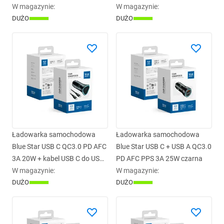
USB C CC50-1AC czarna
W magazynie
:
czarna
W magazynie
:
DUŻO
DUŻO
Ładowarka samochodowa
Ładowarka samochodowa
Blue Star USB C QC3.0 PD AFC
Blue Star USB C + USB A QC3.0
3A 20W + kabel USB C do USB
PD AFC PPS 3A 25W czarna
C czarna
W magazynie
:
W magazynie
:
DUŻO
DUŻO