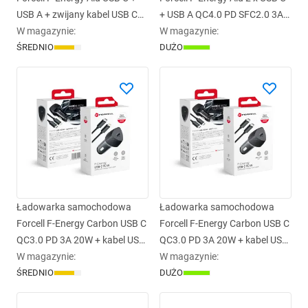
USB A + zwijany kabel USB C
+ USB A QC4.0 PD SFC2.0 3A
PD QC4.0 SFC2.0 3A 75W
W magazynie
:
85W szara
W magazynie
:
czarna
ŚREDNIO
DUŻO
Ładowarka samochodowa
Ładowarka samochodowa
Forcell F-Energy Carbon USB C
Forcell F-Energy Carbon USB C
QC3.0 PD 3A 20W + kabel USB
QC3.0 PD 3A 20W + kabel USB
C do Lightning CC50-1C
W magazynie
:
C do USB C CC50-1C czarna
W magazynie
:
czarna
ŚREDNIO
DUŻO